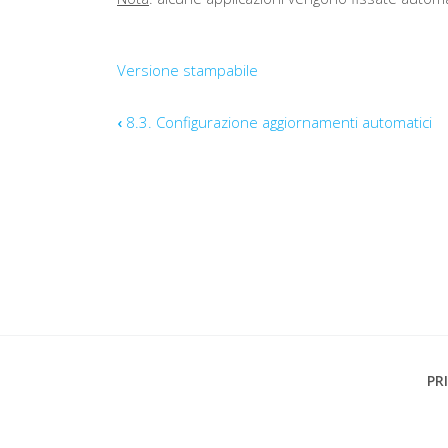
Versione stampabile
Link
‹
8.3. Configurazione aggiornamenti automatici
di
attraversamento
del
book
per
Footer
PR
8.4.