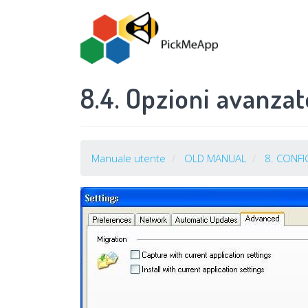
Salta
al
contenuto
principale
8.4. Opzioni avanzat
Manuale utente
OLD MANUAL
8. CONF