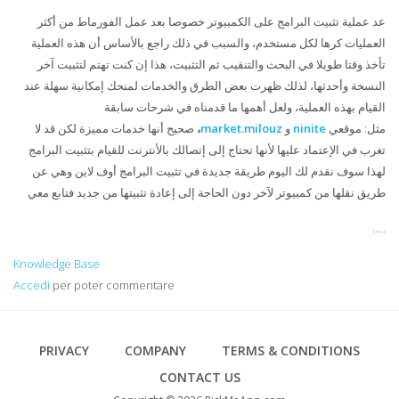
عد
عملية
تثبيت
البرامج
على
الكمبيوتر
خصوصا
بعد عمل
الفورماط
من
أكثر
العمليات
كرها
لكل
مستخدم،
والسبب
في
ذلك
راجع
بالأساس
أن
هذه
العملية
تأخذ
وقتا
طويلا
في
البحث
والتنقيب
ثم
التثبيت،
هذا
إن
كنت
تهتم
لتثبيت
آخر
النسخة
وأحدثها،
لذلك
ظهرت
بعض
الطرق
والخدمات
لمنحك
إمكانية
سهلة
عند
القيام
بهذه
العملية،
ولعل
أهمها
ما
قدمناه
في
شرحات
سابقة
مثل:
موقعي
ninite
و
market.milouz
،
صحيح أنها خدمات مميزة لكن قد لا
تغرب
في
الإعتماد عليها لأنها تحتاج إلى إتصالك بالأنترنت للقيام بتثبيت
البرامج
لهذا سوف نقدم لك اليوم طريقة جديدة
في
تثبيت
البرامج
أوف لاين وهي عن
طريق نقلها
من
كمبيوتر
لآخر
دون
الحاجة
إلى
إعادة
تثبيتها
من
جديد
فتابع معي
.....
Knowledge Base
Accedi
per poter commentare
Footer
PRIVACY
COMPANY
TERMS & CONDITIONS
CONTACT US