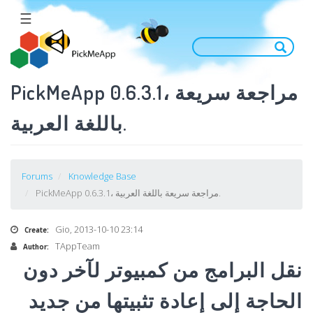
Salta
☰
al
contenuto
principale
PickMeApp 0.6.3.1، مراجعة سريعة
باللغة العربية.
Forums
Knowledge Base
PickMeApp 0.6.3.1، مراجعة سريعة باللغة العربية.
Gio, 2013-10-10 23:14
Create:
TAppTeam
Author:
نقل
البرامج
من
كمبيوتر
لآخر
دون
الحاجة
إلى
إعادة
تثبيتها
من
جديد