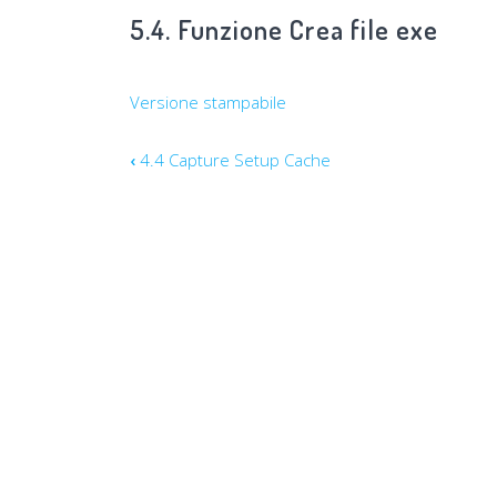
5.4. Funzione Crea file exe
Versione stampabile
Link
‹
4.4 Capture Setup Cache
di
attraversamento
del
book
per