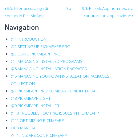
Link
‹
8.5. Interfaccia a riga di
Su
9.1. PickMeApp non riesce a
comando PickMeApp
catturare un'applicazione
›
di
Navigation
attraversamento
@1 INTRODUCTION
del
@2 SETTING UP PICKMEAPP PRO
book
@3 USING PICKMEAPP PRO
@4 MANAGING INSTALLED PROGRAMS
per
@5 MANAGING INSTALLATION PACKAGES
@6 MANAGING YOUR OWN INSTALLATION PACKAGES
9.
COLLECTION
TROUBLESHOOTING
@7 PICKMEAPP PRO COMMAND LINE INTERFACE
@8 PICKMEAPP LIGHT
@9 PICKMEAPP INSTALLER
@10 TROUBLESHOOTING ISSUES IN PICKMEAPP
@11 OPTIMIZING PICKMEAPP
OLD MANUAL
1. INIZIARE CON PICKMEAPP